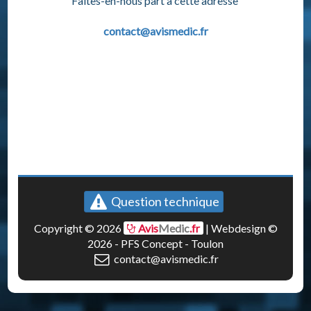
Faites-en-nous part à cette adresse
contact@avismedic.fr
Question technique
Copyright © 2026
Avis
Medic
.fr
|
Webdesign ©
2026 - PFS Concept - Toulon
contact@avismedic.fr